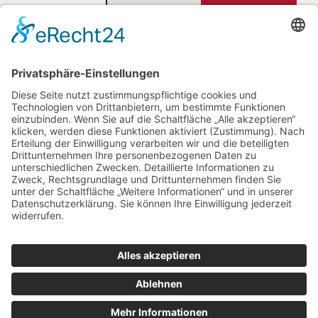
AGB
Widerruf
Impressum
Datenschutz
Tel.: +49 (0) 34633 22878
Neue Dorfstraße 9 – 06632 Gröst
Di. – Sa.: 9:00 – 17:00 Uhr
Vertrag widerrufen