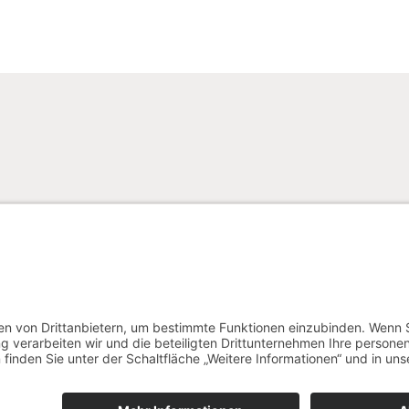
AGB
Widerruf
Impressum
Datenschutz
(0) 34633 22878
Neue Dorfstraße 9 – 06632 Gröst
Di. – Sa.: 9:00