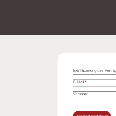
Identifizierung des Vertr
E-Mail
*
E
Vorname
-
M
a
i
l