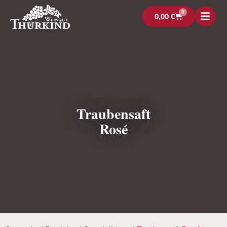
0
0,00
€
Traubensaft
Rosé