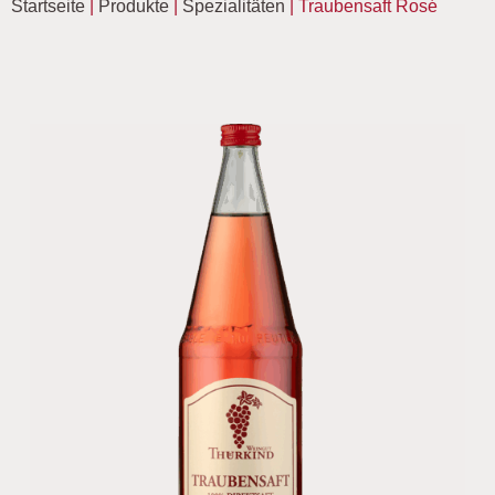
Startseite
|
Produkte
|
Spezialitäten
|
Traubensaft Rosé