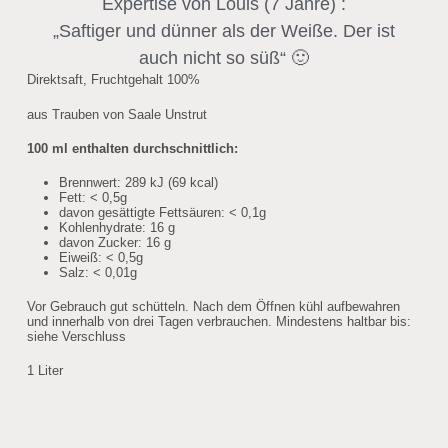
Expertise von Louis (7 Jahre) :
„Saftiger und dünner als der Weiße. Der ist
auch nicht so süß“ 🙂
Direktsaft, Fruchtgehalt 100%
aus Trauben von Saale Unstrut
100 ml enthalten durchschnittlich:
Brennwert: 289 kJ (69 kcal)
Fett: < 0,5g
davon gesättigte Fettsäuren: < 0,1g
Kohlenhydrate: 16 g
davon Zucker: 16 g
Eiweiß: < 0,5g
Salz: < 0,01g
Vor Gebrauch gut schütteln. Nach dem Öffnen kühl aufbewahren
und innerhalb von drei Tagen verbrauchen. Mindestens haltbar bis:
siehe Verschluss
1 Liter